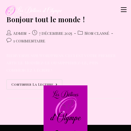
Bonjour tout le monde !
Admin
7 décembre 2025
Non classé
1 commentaire
Bienvenue sur WordPress. Ceci est votre premier
article. Modifiez-le ou supprimez-le, puis
commencez à écrire !
Continuer La Lecture