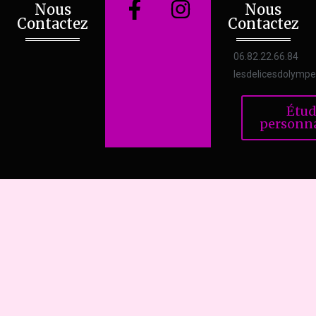
Nous
Nous
Contactez
Contactez
06.82.22.66.84
lesdelicesdolymp
Étud
personna